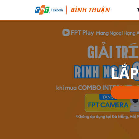
BÌNH THUẬN
LẮP