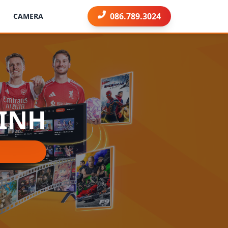
086.789.3024
CAMERA
LINH