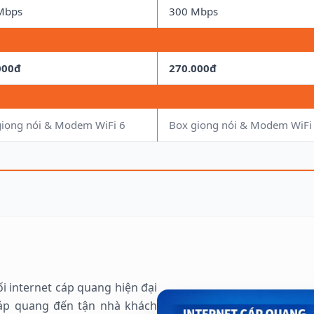
Mbps
300 Mbps
000đ
270.000đ
giọng nói & Modem WiFi 6
Box giọng nói & Modem WiFi
i internet cáp quang hiện đại
áp quang đến tận nhà khách