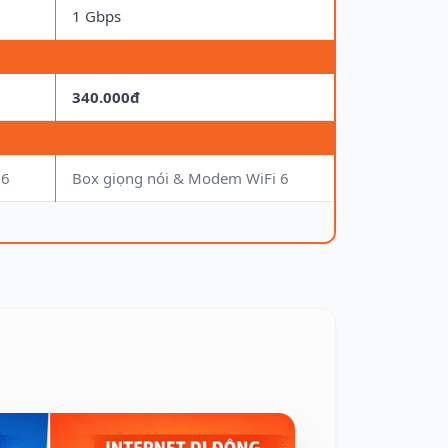
1 Gbps
340.000đ
 6
Box giọng nói & Modem WiFi 6