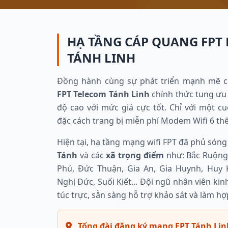
HẠ TẦNG CÁP QUANG FPT 
TÁNH LINH
Đồng hành cùng sự phát triển mạnh mẽ c
FPT Telecom Tánh Linh
chính thức tung ưu 
độ cao với mức giá cực tốt. Chỉ với một c
đặc cách trang bị miễn phí Modem Wifi 6 thế
Hiện tại, hạ tầng mạng wifi FPT đã phủ sóng
Tánh
và các
xã trọng điểm
như: Bắc Ruộng
Phú, Đức Thuận, Gia An, Gia Huynh, Huy 
Nghị Đức, Suối Kiết... Đội ngũ nhân viên ki
túc trực, sẵn sàng hỗ trợ khảo sát và làm hợ
Tổng đài đăng ký mạng FPT Tánh Lin