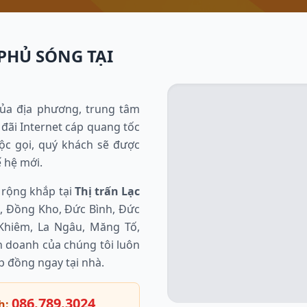
PHỦ SÓNG TẠI
ủa địa phương, trung tâm
đãi Internet cáp quang tốc
uộc gọi, quý khách sẽ được
 hệ mới.
 rộng khắp tại
Thị trấn Lạc
, Đồng Kho, Đức Bình, Đức
Khiêm, La Ngâu, Măng Tố,
nh doanh của chúng tôi luôn
p đồng ngay tại nhà.
086.789.3024
h: