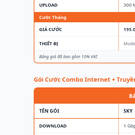
UPLOAD
300 
Cước Tháng
GIÁ CƯỚC
195.
THIẾT BỊ
Mode
Bảng giá đã bao gồm 10% VAT.
Gói Cước Combo Internet + Truyề
Bả
TÊN GÓI
SKY
DOWNLOAD
1 Gb