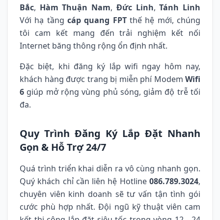
Bắc
,
Hàm Thuận Nam
,
Đức Linh
,
Tánh Linh
Với hạ tầng
cáp quang FPT
thế hệ mới, chúng
tôi cam kết mang đến trải nghiệm kết nối
Internet băng thông rộng ổn định nhất.
Đặc biệt, khi đăng ký lắp wifi ngay hôm nay,
khách hàng được trang bị miễn phí Modem
Wifi
6
giúp mở rộng vùng phủ sóng, giảm độ trễ tối
đa.
Quy Trình Đăng Ký Lắp Đặt Nhanh
Gọn & Hỗ Trợ 24/7
Quá trình triển khai diễn ra vô cùng nhanh gọn.
Quý khách chỉ cần liên hệ Hotline
086.789.3024
,
chuyên viên kinh doanh sẽ tư vấn tận tình gói
cước phù hợp nhất. Đội ngũ kỹ thuật viên cam
kết thi công lắp đặt siêu tốc trong vòng 12 - 24