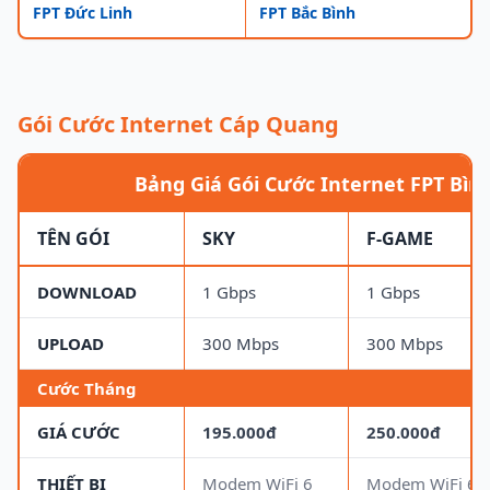
FPT Đức Linh
FPT Bắc Bình
Gói Cước Internet Cáp Quang
Bảng Giá Gói Cước Internet FPT Bìn
TÊN GÓI
SKY
F-GAME
DOWNLOAD
1 Gbps
1 Gbps
UPLOAD
300 Mbps
300 Mbps
Cước Tháng
GIÁ CƯỚC
195.000đ
250.000đ
THIẾT BỊ
Modem WiFi 6
Modem WiFi 6