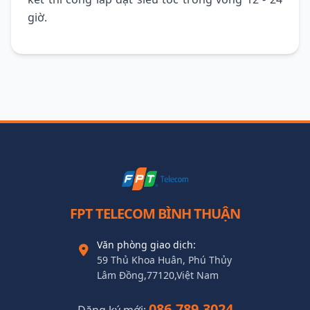
giờ.
FPT TELECOM BÌNH THUẬN
Văn phòng giao dịch:
59 Thủ Khoa Huân, Phú Thủy
Lâm Đồng,77120,Việt Nam
086.789.3024
Đăng ký mới: