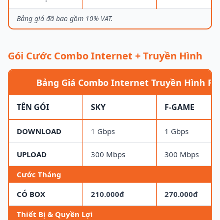
Bảng giá đã bao gồm 10% VAT.
Gói Cước Combo Internet + Truyền Hình
Bảng Giá Combo Internet Truyền Hình FP
TÊN GÓI
SKY
F-GAME
DOWNLOAD
1 Gbps
1 Gbps
UPLOAD
300 Mbps
300 Mbps
Cước Tháng
CÓ BOX
210.000đ
270.000đ
Thiết Bị & Quyền Lợi