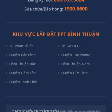
1900.6600
Sửa chữa/Báo hỏng:
KHU VỰC LẮP ĐẶT FPT BÌNH THUẬN
TP. Phan Thiết
Thị xã La Gi
Huyện Bắc Bình
Huyện Tuy Phong
Hàm Thuận Bắc
Hàm Thuận Nam
Huyện Hàm Tân
Huyện Đức Linh
Huyện Tánh Linh
TUYÊN BỐ MIỄN TRỪ TRÁCH NHIỆM:
fptbinhthuan.vn là website hỗ