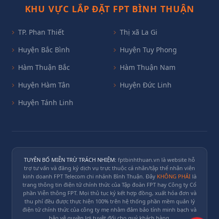
KHU VỰC LẮP ĐẶT FPT BÌNH THUẬN
TP. Phan Thiết
Thị xã La Gi
Huyện Bắc Bình
Huyện Tuy Phong
Hàm Thuận Bắc
Hàm Thuận Nam
Huyện Hàm Tân
Huyện Đức Linh
Huyện Tánh Linh
TUYÊN BỐ MIỄN TRỪ TRÁCH NHIỆM:
fptbinhthuan.vn là website hỗ
trợ tư vấn và đăng ký dịch vụ trực thuộc cá nhân/tập thể nhân viên
kinh doanh FPT Telecom chi nhánh Bình Thuận. Đây
KHÔNG PHẢI
là
trang thông tin điện tử chính thức của Tập đoàn FPT hay Công ty Cổ
phần Viễn thông FPT.
Mọi thủ tục ký kết hợp đồng, xuất hóa đơn và
thu phí đều được thực hiện 100% trên hệ thống phần mềm quản lý
điện tử chính thức của công ty mẹ nhằm đảm bảo tính minh bạch và
bảo vệ quyền lợi tuyệt đối cho quý khách hàng.