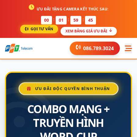
ƯU ĐÃI TẶNG CAMERA KẾT THÚC SAU:
:
:
:
00
01
59
45
GỌI TƯ VẤN
XEM BẢNG GIÁ ƯU ĐÃI
086.789.3024
ƯU ĐÃI ĐỘC QUYỀN BÌNH THUẬN
COMBO MẠNG +
TRUYỀN HÌNH
WORD-CUP