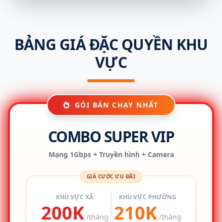
BẢNG GIÁ ĐẶC QUYỀN KHU
VỰC
GÓI BÁN CHẠY NHẤT
COMBO SUPER VIP
Mạng 1Gbps + Truyền hình + Camera
GIÁ CƯỚC ƯU ĐÃI
KHU VỰC XÃ
KHU VỰC PHƯỜNG
200K
210K
/tháng
/tháng